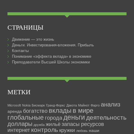
СТРАНИЦЫ
Движение — это жизнь
Деньги. Инвестирования-вложения. Прибыль
Контакты
Понимание «эффекта вклада» в экономике
Преподаватели Высшей Школы экономики
МЕТКИ
анализ
Microsoft
Nokia
Бисмарк
Гранд-Форкс
Дакота
Майнот
Фарго
вклады
в мире
богатство
аренда
деньги
глобальные
деятельность
города
доллары
запасы ресурсов
жильё
дружба
контроль
интернет
кружки
наши
любовь