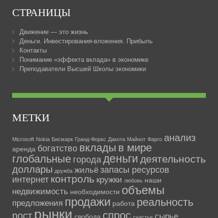
СТРАНИЦЫ
Движение — это жизнь
Деньги. Инвестирования-вложения. Прибыль
Контакты
Понимание «эффекта вклада» в экономике
Преподаватели Высшей Школы экономики
МЕТКИ
анализ
Microsoft
Nokia
Бисмарк
Гранд-Форкс
Дакота
Майнот
Фарго
вклады
в мире
богатство
аренда
деньги
глобальные
деятельность
города
доллары
запасы ресурсов
жильё
дружба
контроль
интернет
кружки
наши
любовь
объемы
недвижимость
необходимости
продажи
реальность
предложения
работа
рынки
спрос
рост
сырье
свобода
счастье