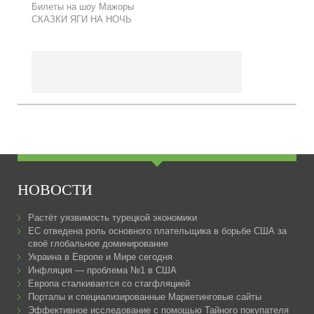
Билеты на шоу Мажоры
СКАЗКИ ЯГИ НА НОЧЬ
НОВОСТИ
Растёт уязвимость турецкой экономики
ЕС отведена роль основного плательщика в борьбе США за
своё глобальное доминирование
Украина в Европе и Мире сегодня
Инфляция — проблема №1 в США
Европа сталкивается со стагфляцией
Порталы и специализированные Маркетинговые сайты
Эффективное исследование с помощью Тайного покупателя