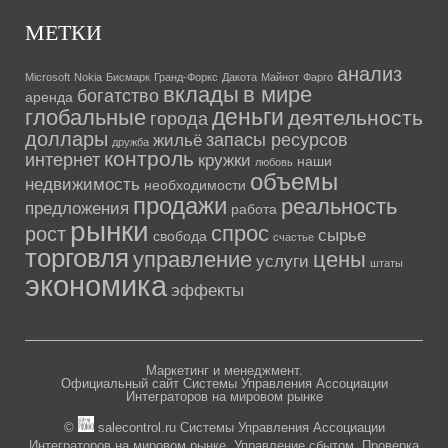
МЕТКИ
анализ
Microsoft
Nokia
Бисмарк
Гранд-Форкс
Дакота
Майнот
Фарго
вклады
в мире
богатство
аренда
деньги
глобальные
деятельность
города
доллары
запасы ресурсов
жильё
дружба
контроль
интернет
кружки
наши
любовь
объемы
недвижимость
необходимости
продажи
реальность
предложения
работа
рынки
спрос
рост
сырье
свобода
счастье
торговля
управление
цены
услуги
штаты
экономика
эффекты
Маркетинг и менеджмент.
Официальный сайт Системы Управления Ассоциации
Интеграторов на мировом рынке
©
salecontrol.ru Системы Управления Ассоциации
Интеграторов на мировом рынке. Управление сбытом. Проверка