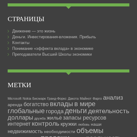
СТРАНИЦЫ
Движение — это жизнь
Деньги. Инвестирования-вложения. Прибыль
Контакты
Понимание «эффекта вклада» в экономике
Преподаватели Высшей Школы экономики
МЕТКИ
анализ
Microsoft
Nokia
Бисмарк
Гранд-Форкс
Дакота
Майнот
Фарго
вклады
в мире
богатство
аренда
деньги
глобальные
деятельность
города
доллары
запасы ресурсов
жильё
дружба
контроль
интернет
кружки
наши
любовь
объемы
недвижимость
необходимости