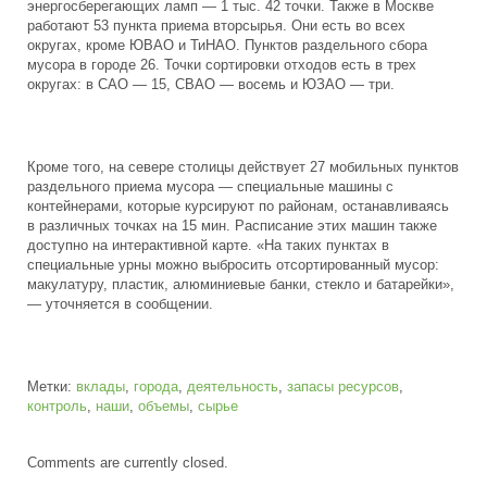
энергосберегающих ламп — 1 тыс. 42 точки. Также в Москве
работают 53 пункта приема вторсырья. Они есть во всех
округах, кроме ЮВАО и ТиНАО. Пунктов раздельного сбора
мусора в городе 26. Точки сортировки отходов есть в трех
округах: в САО — 15, СВАО — восемь и ЮЗАО — три.
Кроме того, на севере столицы действует 27 мобильных пунктов
раздельного приема мусора — специальные машины с
контейнерами, которые курсируют по районам, останавливаясь
в различных точках на 15 мин. Расписание этих машин также
доступно на интерактивной карте. «На таких пунктах в
специальные урны можно выбросить отсортированный мусор:
макулатуру, пластик, алюминиевые банки, стекло и батарейки»,
— уточняется в сообщении.
Метки:
вклады
,
города
,
деятельность
,
запасы ресурсов
,
контроль
,
наши
,
объемы
,
сырье
Comments are currently closed.