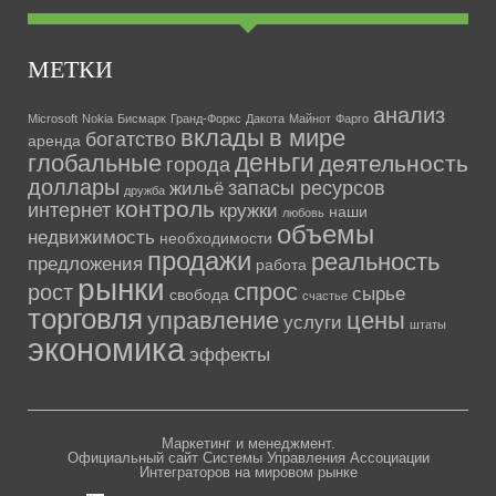
МЕТКИ
анализ
Microsoft
Nokia
Бисмарк
Гранд-Форкс
Дакота
Майнот
Фарго
вклады
в мире
богатство
аренда
деньги
глобальные
деятельность
города
доллары
запасы ресурсов
жильё
дружба
контроль
интернет
кружки
наши
любовь
объемы
недвижимость
необходимости
продажи
реальность
предложения
работа
рынки
спрос
рост
сырье
свобода
счастье
торговля
управление
цены
услуги
штаты
экономика
эффекты
Маркетинг и менеджмент.
Официальный сайт Системы Управления Ассоциации
Интеграторов на мировом рынке