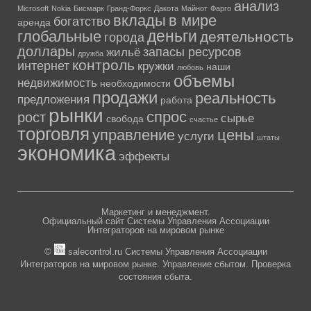
анализ
Microsoft
Nokia
Бисмарк
Гранд-Форкс
Дакота
Майнот
Фарго
вклады
в мире
богатство
аренда
деньги
глобальные
деятельность
города
доллары
запасы ресурсов
жильё
дружба
контроль
интернет
кружки
наши
любовь
объемы
недвижимость
необходимости
продажи
реальность
предложения
работа
рынки
спрос
рост
сырье
свобода
счастье
торговля
управление
цены
услуги
штаты
экономика
эффекты
Маркетинг и менеджмент.
Официальный сайт Системы Управления Ассоциации
Интеграторов на мировом рынке
©
salecontrol.ru Системы Управления Ассоциации
Интеграторов на мировом рынке. Управление сбытом. Проверка
состояния сбыта.