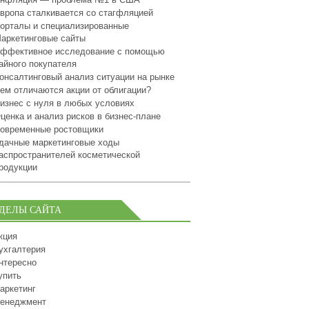
вропа сталкивается со стагфляцией
орталы и специализированные
аркетинговые сайты
ффективное исследование с помощью
айного покупателя
онсалтинговый анализ ситуации на рынке
ем отличаются акции от облигации?
изнес с нуля в любых условиях
ценка и анализ рисков в бизнес-плане
овременные ростовщики
дачные маркетинговые ходы
аспространителей косметической
родукции
ЗДЕЛЫ САЙТА
кция
ухгалтерия
нтересно
упить
аркетинг
енеджмент