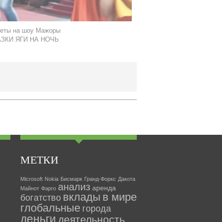
еты на шоу Мажоры
ЗКИ ЯГИ НА НОЧЬ
МЕТКИ
Microsoft
Nokia
Бисмарк
Гранд-Форкс
Дакота
анализ
аренда
Майнот
Фарго
вклады
в мире
богатство
глобальные
города
деньги
деятельность