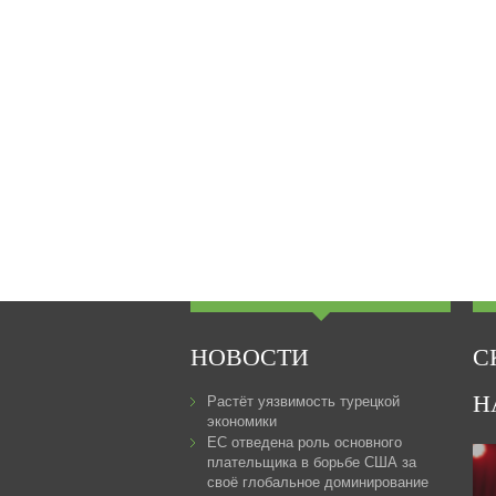
НОВОСТИ
С
Н
Растёт уязвимость турецкой
экономики
ЕС отведена роль основного
плательщика в борьбе США за
своё глобальное доминирование