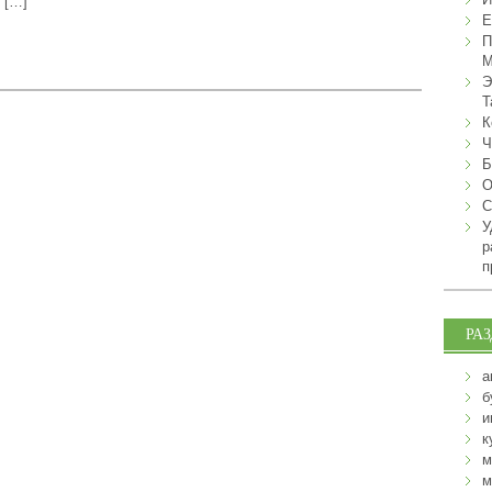
 […]
Е
П
М
Э
Т
К
Ч
Б
О
С
У
р
п
РА
а
б
и
к
м
м