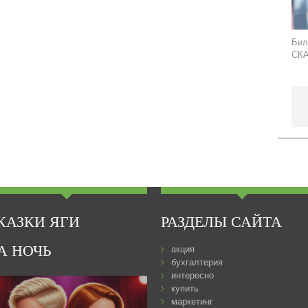
Бил
СКА
КАЗКИ ЯГИ
РАЗДЕЛЫ САЙТА
А НОЧЬ
акция
бухгалтерия
интересно
купить
маркетинг