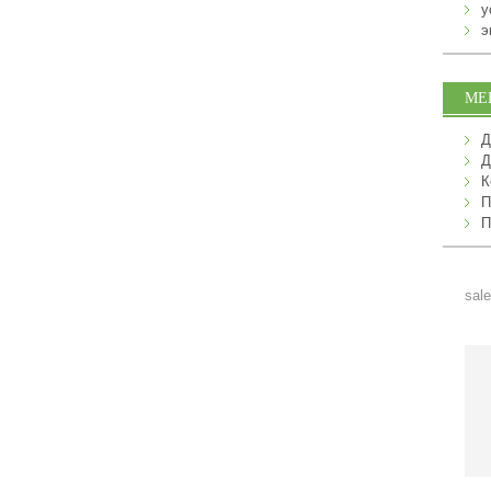
у
э
МЕ
Д
Д
К
П
П
sale