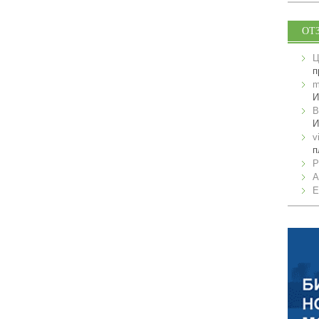
ОТ
Ц
п
m
И
B
И
v
п
P
A
E