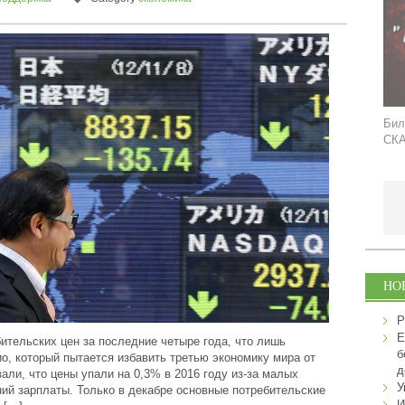
Бил
СКА
НО
Р
Е
ительских цен за последние четыре года, что лишь
б
о, который пытается избавить третью экономику мира от
д
ли, что цены упали на 0,3% в 2016 году из-за малых
У
ий зарплаты. Только в декабре основные потребительские
И