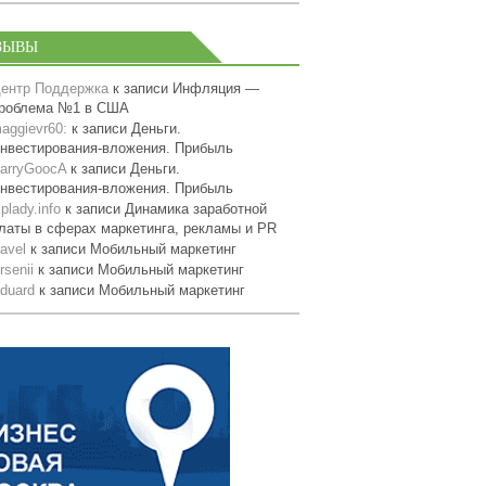
ЗЫВЫ
ентр Поддержка
к записи
Инфляция —
роблема №1 в США
aggievr60:
к записи
Деньги.
нвестирования-вложения. Прибыль
arryGoocA
к записи
Деньги.
нвестирования-вложения. Прибыль
iplady.info
к записи
Динамика заработной
латы в сферах маркетинга, рекламы и PR
avel
к записи
Мобильный маркетинг
rsenii
к записи
Мобильный маркетинг
duard
к записи
Мобильный маркетинг