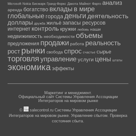
анализ
Microsoft
Nokia
Бисмарк
Гранд-Форкс
Дакота
Майнот
Фарго
вклады
в мире
богатство
аренда
деньги
глобальные
деятельность
города
доллары
запасы ресурсов
жильё
дружба
контроль
интернет
кружки
наши
любовь
объемы
недвижимость
необходимости
продажи
реальность
предложения
работа
рынки
спрос
рост
сырье
свобода
счастье
торговля
управление
цены
услуги
штаты
экономика
эффекты
Маркетинг и менеджмент.
Официальный сайт Системы Управления Ассоциации
Интеграторов на мировом рынке
©
salecontrol.ru Системы Управления Ассоциации
Интеграторов на мировом рынке. Управление сбытом. Проверка
состояния сбыта.