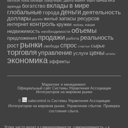
Microsoft
Nokia
Бисмарк
Гранд-Форкс
Дакота
Майнот
Фарго
вклады
в мире
богатство
аренда
деньги
глобальные
деятельность
города
доллары
запасы ресурсов
жильё
дружба
контроль
интернет
кружки
наши
любовь
объемы
недвижимость
необходимости
продажи
реальность
предложения
работа
рынки
спрос
рост
сырье
свобода
счастье
торговля
управление
цены
услуги
штаты
экономика
эффекты
Маркетинг и менеджмент.
Официальный сайт Системы Управления Ассоциации
Интеграторов на мировом рынке
©
salecontrol.ru Системы Управления Ассоциации
Интеграторов на мировом рынке. Управление сбытом. Проверка
состояния сбыта.
Успех часто ведет к самонадеянности, самонадеянность – к